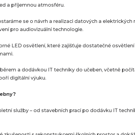
ed a příjemnou atmosféru.
staráme se o návrh a realizaci datových a elektrických
avení pro audiovizuální technologie.
orné LED osvětlení, které zajišťuje dostatečné osvětlení
mami.
em a dodávkou IT techniky do učeben, včetně počítačů,
oří digitální výuku.
čebny?
ní služby – od stavebních prací po dodávku IT technik
zkušenosti s rekonstrukcemi školních prostor a doká