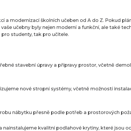
cí a modernizací školních učeben od A do Z. Pokud plánuj
y vaše učebny byly nejen moderní a funkční, ale také tec
pro studenty, tak pro učitele.
ebné stavební úpravy a přípravy prostor, včetně demolic
zujeme nové stropní systémy, včetně možností instalac
robu nábytku přesně podle potřeb a prostorových pož
nainstalujeme kvalitní podlahové krytiny, které jsou od