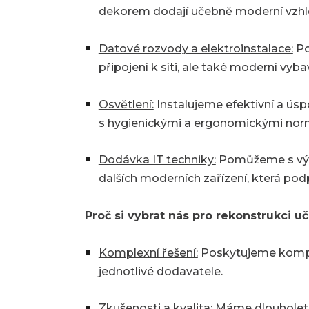
dekorem dodají učebně moderní vzhl
Datové rozvody a elektroinstalace:
Po
připojení k síti, ale také moderní vyb
Osvětlení:
Instalujeme efektivní a úsp
s hygienickými a ergonomickými nor
Dodávka IT techniky:
Pomůžeme s výběr
dalších moderních zařízení, která podp
Proč si vybrat nás pro rekonstrukci u
Komplexní řešení:
Poskytujeme komplet
jednotlivé dodavatele.
Zkušenosti a kvalita:
Máme dlouholeté 