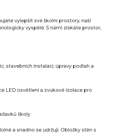
ete vylepšit své školní prostory, naši
hnologicky vyspělé. S námi získáte prostor,
, stavebních instalací, úpravy podlah a
e LED osvětlení a zvukové izolace pro
adavků školy
olné a snadno se udržují. Obložky stěn s